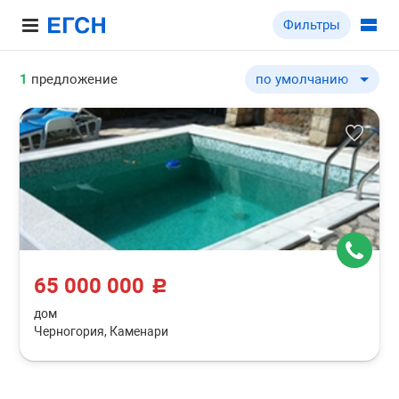
Фильтры
1
предложение
по умолчанию
по умолчанию
по цене ↓
по цене ↑
65 000 000
c
дом
Черногория, Каменари